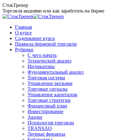
Перейти
СтокТренер
к
Торговля акциями или как заработать на бирже
содержанию
Главная
О курсе
Содержание курса
Правила биржевой торговли
Рубрики
C чего начать
Технический анализ
Индикаторы
Фундаментальный анализ
Торговая система
Управление рисками
Торговые сигналы
Управление капиталом
Торговые стратегии
Финансовый план
Инвестирование
Акции
Психология торговли
TRANSAQ
Личные финансы
Библиотека