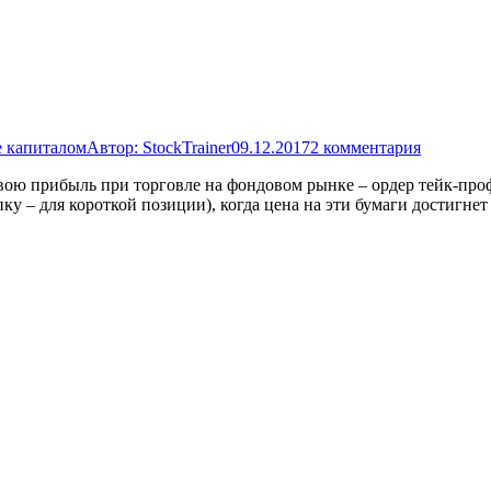
 капиталом
Автор:
StockTrainer
09.12.2017
2 комментария
ою прибыль при торговле на фондовом рынке – ордер тейк-профит
 – для короткой позиции), когда цена на эти бумаги достигнет 