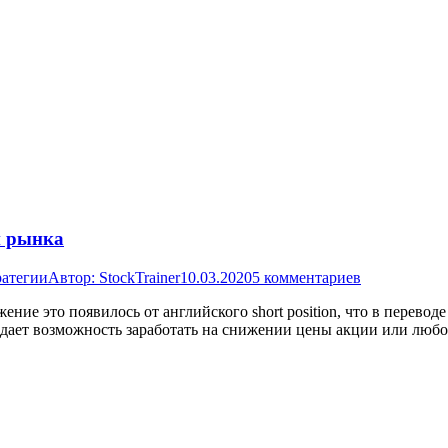
и рынка
ратегии
Автор:
StockTrainer
10.03.2020
5 комментариев
ие это появилось от английского short position, что в переводе
дает возможность заработать на снижении цены акции или любог