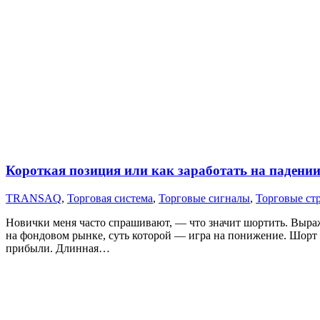
Короткая позиция или как заработать на падени
TRANSAQ
,
Торговая система
,
Торговые сигналы
,
Торговые ст
Новички меня часто спрашивают, — что значит шортить. Выражен
на фондовом рынке, суть которой — игра на понижение. Шорт 
прибыли. Длинная…