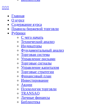
Страница
Страница
Страница
X
Facebook
Email
Главная
открывается
открывается
открывается
О курсе
в
в
в
Содержание курса
новом
новом
новом
Правила биржевой торговли
окне
окне
окне
Рубрики
C чего начать
Технический анализ
Индикаторы
Фундаментальный анализ
Торговая система
Управление рисками
Торговые сигналы
Управление капиталом
Торговые стратегии
Финансовый план
Инвестирование
Акции
Психология торговли
TRANSAQ
Личные финансы
Библиотека