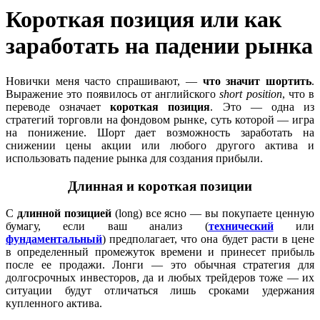
Короткая позиция или как
заработать на падении рынка
Новички меня часто спрашивают, —
что значит шортить
.
Выражение это появилось от английского
short position
, что в
переводе означает
короткая позиция
. Это — одна из
стратегий торговли на фондовом рынке, суть которой — игра
на понижение. Шорт дает возможность заработать на
снижении цены акции или любого другого актива и
использовать падение рынка для создания прибыли.
Длинная и короткая позиции
С
длинной позицией
(long) все ясно — вы покупаете ценную
бумагу, если ваш анализ (
технический
или
фундаментальный
) предполагает, что она будет расти в цене
в определенный промежуток времени и принесет прибыль
после ее продажи. Лонги — это обычная стратегия для
долгосрочных инвесторов, да и любых трейдеров тоже — их
ситуации будут отличаться лишь сроками удержания
купленного актива.