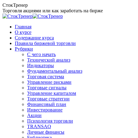
Перейти
СтокТренер
к
Торговля акциями или как заработать на бирже
содержанию
Главная
О курсе
Содержание курса
Правила биржевой торговли
Рубрики
C чего начать
Технический анализ
Индикаторы
Фундаментальный анализ
Торговая система
Управление рисками
Торговые сигналы
Управление капиталом
Торговые стратегии
Финансовый план
Инвестирование
Акции
Психология торговли
TRANSAQ
Личные финансы
Библиотека