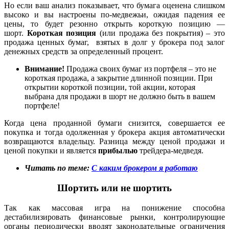
Но если ваш анализ показывает, что бумага оценена слишком
высоко и вы настроены по-медвежьи, ожидая падения ее
цены, то будет резонно открыть короткую позицию —
шорт.
Короткая позиция
(или продажа без покрытия) – это
продажа ценных бумаг, взятых в долг у брокера под залог
денежных средств за определенный процент.
Внимание!
Продажа своих бумаг из портфеля – это не
короткая продажа, а закрытие длинной позиции. При
открытии короткой позиции, той акции, которая
выбрана для продажи в шорт не должно быть в вашем
портфеле!
Когда цена проданной бумаги снизится, совершается ее
покупка и тогда одолженная у брокера акция автоматически
возвращаются владельцу. Разница между ценой продажи и
ценой покупки и является
прибылью
трейдера-медведя.
Читать по теме:
С каким брокером я работаю
Шортить или не шортить
Так как массовая игра на понижение способна
дестабилизировать финансовые рынки, контролирующие
органы периодически вводят законодательные ограничения