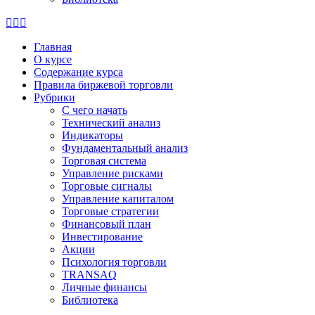
Страница
Страница
Страница
X
Facebook
Email
Главная
открывается
открывается
открывается
О курсе
в
в
в
Содержание курса
новом
новом
новом
Правила биржевой торговли
окне
окне
окне
Рубрики
C чего начать
Технический анализ
Индикаторы
Фундаментальный анализ
Торговая система
Управление рисками
Торговые сигналы
Управление капиталом
Торговые стратегии
Финансовый план
Инвестирование
Акции
Психология торговли
TRANSAQ
Личные финансы
Библиотека