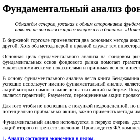
Фундаментальный анализ фон
Однажды вечером, ужиная с одним сторонником фундамент
наконец не вонзился острым концом в его ботинок. «Поче
В биржевой торговле применяются два основных метода анал
другой. Хотя оба метода верой и правдой служат тем инвестор
Основная цель фундаментального анализа на фондовом рын
фундаментальных основ фондового рынка помогает грамот
макроэкономическими показателями и принимая верное инвест
В основу фундаментального анализа легла книга Бенджамина 
успешно использует именно фундаментальный анализ, являетс
акций которых намного выше цены этих акций на бирже. Покупа
является гарантией). Разумеется, переоцененные акции продаю
Для того чтобы не поспешить с покупкой недооцененной, но 
потенциально прибыльных акций, важно применять методы и
Фундаментальный анализ используется, в первую очередь, д
акций второго и третьего эшелонов. Производится ФА комплек
1.
Анализ состояния экономики в целом
.