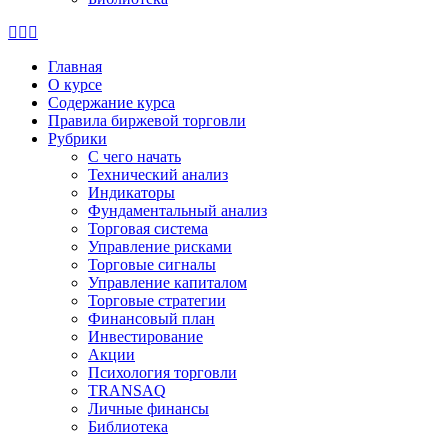
Страница
Страница
Страница
X
Facebook
Email
Главная
открывается
открывается
открывается
О курсе
в
в
в
Содержание курса
новом
новом
новом
Правила биржевой торговли
окне
окне
окне
Рубрики
C чего начать
Технический анализ
Индикаторы
Фундаментальный анализ
Торговая система
Управление рисками
Торговые сигналы
Управление капиталом
Торговые стратегии
Финансовый план
Инвестирование
Акции
Психология торговли
TRANSAQ
Личные финансы
Библиотека