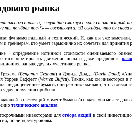
дового рынка
ального анализа, я случайно смахнул с края стола острый нож
му ты не убрал ногу?» — воскликнул я. «Я ожидал, что он снова
иза: фундаментальный и технический. И, как вы уже заметили,
ам и трейдерам, кто умеет гармонично их сочетать для принятия
ке – определение истинной стоимости оцениваемого бизнес
но интерпретировать движение цены и даже предвидеть
раз
иционное раньше других участников рынка.
Грэхема (
Benjamin
Graham
) и Дэвида Додда (
David
Dodd
) «Ан
я Уоррен Баффетт (
Warren
Buffett
). Таких, как он инвесторов в
я недооцененные бумаги, они резонно ожидают, что стоимость э
тся для получения прибыли.
падающей в настоящий момент бумаги (а падать она может долго
менно
технического анализа
.
олгосрочными инвесторами для
отбора акций
в свой инвестицио
сно, по четырем уровням.