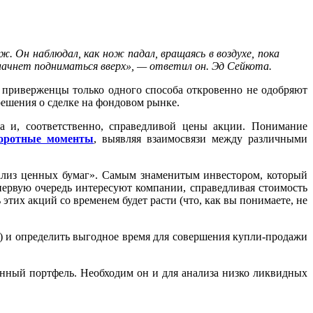
. Он наблюдал, как нож падал, вращаясь в воздухе, пока
 начнет подниматься вверх», — ответил он. Эд Сейкота.
 приверженцы только одного способа откровенно не одобряют
 решения о сделке на фондовом рынке.
а и, соответственно, справедливой цены акции. Понимание
воротные моменты
, выявляя взаимосвязи между различными
ализ ценных бумаг». Самым знаменитым инвестором, который
 первую очередь интересуют компании, справедливая стоимость
тих акций со временем будет расти (что, как вы понимаете, не
) и определить выгодное время для совершения купли-продажи
нный портфель. Необходим он и для анализа низко ликвидных