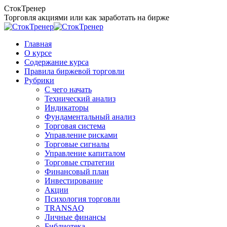
Перейти
СтокТренер
к
Торговля акциями или как заработать на бирже
содержанию
Главная
О курсе
Содержание курса
Правила биржевой торговли
Рубрики
C чего начать
Технический анализ
Индикаторы
Фундаментальный анализ
Торговая система
Управление рисками
Торговые сигналы
Управление капиталом
Торговые стратегии
Финансовый план
Инвестирование
Акции
Психология торговли
TRANSAQ
Личные финансы
Библиотека